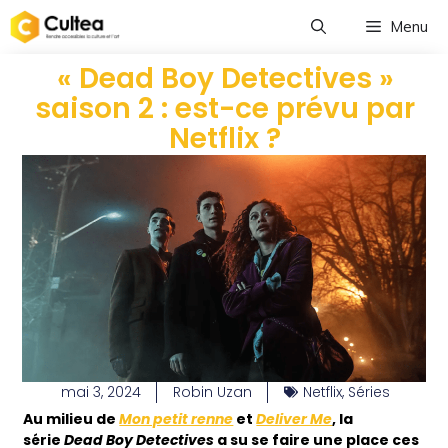
Menu
« Dead Boy Detectives »
saison 2 : est-ce prévu par
Netflix ?
mai 3, 2024
Robin Uzan
Netflix
,
Séries
Au milieu de
Mon petit renne
et
Deliver Me
, la
série
Dead Boy Detectives
a su se faire une place ces