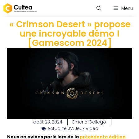
Menu
« Crimson Desert » propose
une incroyable démo !
[Gamescom 2024]
août 23, 2024
Emeric Gallego
Actualité JV
,
Jeux Vidéo
Nous en avions parlé lors de la
précédente édition