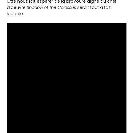
lutte nous fait espérer de la bravoure digne du chef
d’oeuvre
Shadow of the Colossus
serait tout à fait
louable…