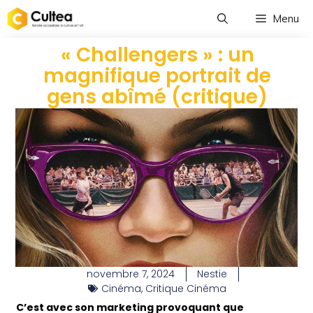
Menu
« Challengers » : un
magnifique portrait de
gens abîmé (critique)
novembre 7, 2024
Nestie
Cinéma
,
Critique Cinéma
C’est avec son marketing provoquant que