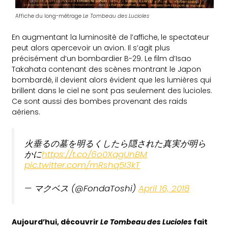
Affiche du long-métrage
Le Tombeau des Lucioles
En augmentant la luminosité de l’affiche, le spectateur
peut alors apercevoir un avion. Il s’agit plus
précisément d’un bombardier B-29. Le film d’Isao
Takahata contenant des scènes montrant le Japon
bombardé, il devient alors évident que les lumières qui
brillent dans le ciel ne sont pas seulement des lucioles.
Ce sont aussi des bombes provenant des raids
aériens.
火垂るの墓を明るくしたら隠された真実が明ら
かに
https://t.co/6o0XqgUnBM
pic.twitter.com/mRshq5I3kT
— マクベス (@FondaToshi)
April 16, 2018
Aujourd’hui, découvrir
Le Tombeau des Lucioles
fait