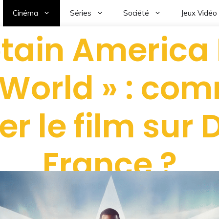
Cinéma
Séries
Société
Jeux Vidéo
tain America
World » : co
r le film sur
France ?