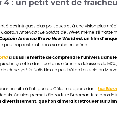
a 4
: un petit vent de fraîch
 à des intrigues plus politiques et à une vision plus « réali
t
Captain America : Le Soldat de l’hiver
, même s’il n’atte
Captain America Brave New World
est un film d’enqu
’un peu trop restreint dans sa mise en scène.
orld
a aussi le mérite de comprendre l’univers dans leque
ioche çà et là dans certains éléments délaissés du MCU, 
s de
L’Incroyable Hulk,
film un peu bâtard au sein du Marvel
 donner suite à l’intrigue du Céleste apparu dans
Les Eter
depuis. Celui-ci permet d’introduire l’Adamantium dans le 
n divertissement, que l’on aimerait retrouver sur Disn