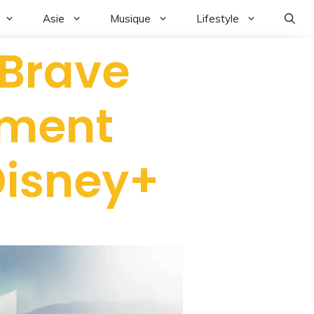
Asie
Musique
Lifestyle
 Brave
mment
 Disney+