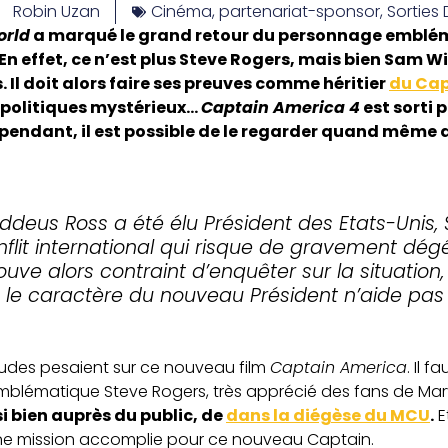
Robin Uzan
Cinéma
,
partenariat-sponsor
,
Sorties
orld
a marqué le grand retour du personnage embléma
En effet, ce n’est plus Steve Rogers, mais bien Sam 
. Il doit alors faire ses preuves comme héritier
du Cap
politiques mystérieux…
Captain America 4
est sorti 
pendant, il est possible de le regarder quand même 
ddeus Ross a été élu Président des Etats-Unis,
flit international qui risque de gravement dég
uve alors contraint d’enquêter sur la situation
 le caractère du nouveau Président n’aide pas 
tudes pesaient sur ce nouveau film
Captain America
. Il f
l’emblématique Steve Rogers, très apprécié des fans de Mar
i bien auprès du public, de
dans la diégèse du MCU
.
E
ne mission accomplie pour ce nouveau Captain.