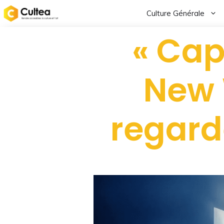
Culture Générale
« Cap
New 
regarde