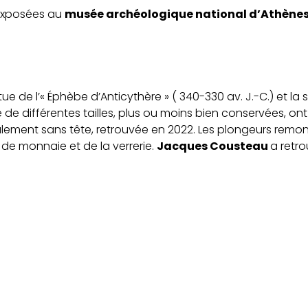
exposées au
musée archéol
ogique national d’Athène
e de l’« Éphèbe d’Anticythère » ( 340-330 av. J.-C.) et la 
e de différentes tailles, plus ou moins bien conservées, ont
ialement sans tête, retrouvée en 2022. Les plongeurs rem
 de monnaie et de la verrerie.
Jacques Cousteau
a retro