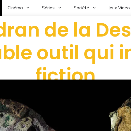
Cinéma
Séries
Société
Jeux Vidéo
dran de la Dest
able outil qui i
fiction