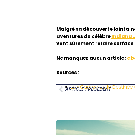
Malgré sa découverte lointaine
aventures du célèbre
Indiana 
vont sûrement refaire surface 
Ne manquez aucun article :
ab
Sources :
Le « Cadran de la Destinée 
ARTICLE PRECEDENT