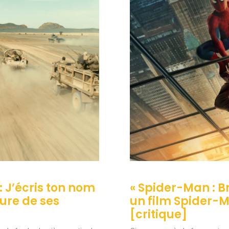
 : J’écris ton nom
« Spider-Man : B
sure de ses
un film Spider-
[critique]