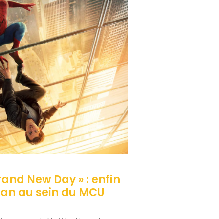
rand New Day » : enfin
Man au sein du MCU