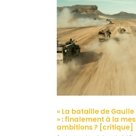
« La bataille de Gaulle
» : finalement à la me
ambitions ? [critique]