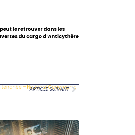
peut le retrouver dans les
ouvertes du cargo d’Anticythère
Méditerranée – National Geographic
ARTICLE SUIVANT