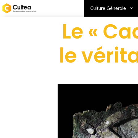
Culture Générale
Le « Ca
le vérit