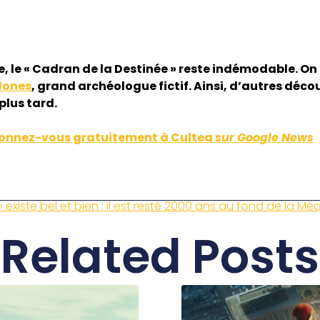
, le « Cadran de la Destinée » reste indémodable. On 
Jones
, grand archéologue fictif. Ainsi, d’autres déc
plus tard.
onnez-vous gratuitement à Cultea
sur Google News
» existe bel et bien : il est resté 2000 ans au fond de la 
Related Posts