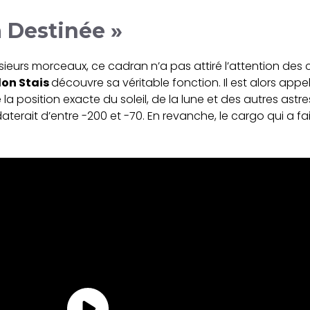
a Destinée »
usieurs morceaux, ce cadran n’a pas attiré l’attention des
don Stais
découvre sa véritable fonction. Il est alors app
la position exacte du soleil, de la lune et des autres astr
 daterait d’entre -200 et -70. En revanche, le cargo qui a 