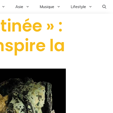
Asie
Musique
Lifestyle
inée » :
nspire la