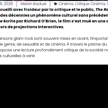
 6, 2026
Melvin Baduel
Cinéma
,
Critique Cinéma
,
cueilli avec froideur par la critique et le public,
The R
 des décennies un phénomène culturel sans précéden
ow
écrite par Richard O’Brien, le film s’est mué en un
lors de projections interactives.
hansons glam-rock sont souvent mises en avant, l’importan
e genre, de sexualité et de cinéma. À travers le prisme du 
opose une lecture profondément critique de la société n
ulturelles à venir.