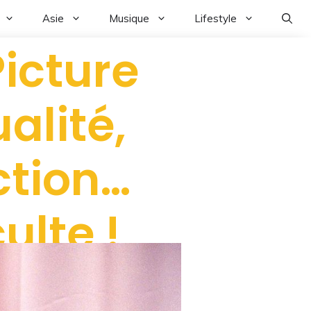
Asie
Musique
Lifestyle
Picture
alité,
ction…
ulte !