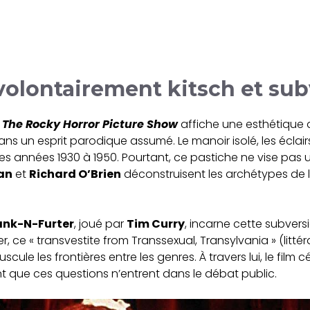
volontairement kitsch et sub
,
The Rocky Horror Picture Show
affiche une esthétique q
s un esprit parodique assumé. Le manoir isolé, les éclair
 des années 1930 à 1950. Pourtant, ce pastiche ne vise pas
an
et
Richard O’Brien
déconstruisent les archétypes de la
ank-N-Furter
, joué par
Tim Curry
, incarne cette subvers
r, ce « transvestite from Transsexual, Transylvania » (littér
ule les frontières entre les genres. À travers lui, le film cél
avant que ces questions n’entrent dans le débat public.