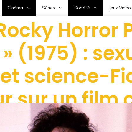
Cinéma
Séries
Société
Jeux Vidéo
Rocky Horror 
» (1975) : sexu
et science-Fi
r sur un film c