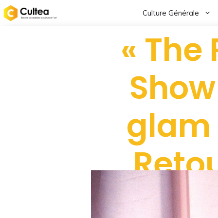
Culture Générale
« The 
Show 
glam 
Retou