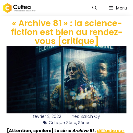
Menu
« Archive 81 » : la science-
fiction est bien au rendez-
vous [critique]
février 2, 2022
Ines Sarah Oy
Critique Série
,
Séries
[Attention, spoilers] La série
Archive 81
,
diffusée sur