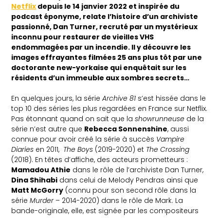
Netflix
depuis le 14 janvier 2022 et inspirée du
podcast éponyme, relate l’histoire d’un archiviste
passionné, Dan Turner, recruté par un mystérieux
inconnu pour restaurer de vieilles VHS
endommagées par un incendie. Il y découvre les
images effrayantes filmées 25 ans plus tôt par une
doctorante new-yorkaise qui enquêtait sur les
résidents d’un immeuble aux sombres secrets…
En quelques jours, la série
Archive 81
s’est hissée dans le
top 10 des séries les plus regardées en France sur Netflix.
Pas étonnant quand on sait que la
showrunneuse
de la
série n’est autre que
Rebecca Sonnenshine
, aussi
connue pour avoir créé la série à succès
Vampire
Diaries
en 2011,
The Boys
(2019-2020) et
The Crossing
(2018). En têtes d’affiche, des acteurs prometteurs :
Mamadou Athie
dans le rôle de l’archiviste Dan Turner,
Dina Shihabi
dans celui de Melody Pendras ainsi que
Matt McGorry
(connu pour son second rôle dans la
série
Murder
– 2014-2020) dans le rôle de Mark. La
bande-originale, elle, est signée par les compositeurs