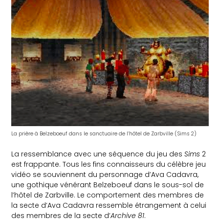
La prière à Belzeboeuf dans le sanctuaire de l’hôtel de Zarbville (Sims 2)
La ressemblance avec une séquence du jeu des
Sims
2
est frappante. Tous les fins connaisseurs du célèbre jeu
vidéo se souviennent du personnage d’Ava Cadavra,
une gothique vénérant Belzeboeuf dans le sous-sol de
l’hôtel de Zarbville. Le comportement des membres de
la secte d’Ava Cadavra ressemble étrangement à celui
des membres de la secte d’
Archive 81
.