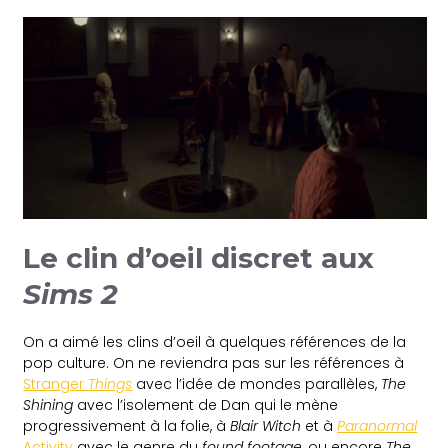
Le clin d’oeil discret aux
Sims 2
On a aimé les clins d’oeil à quelques références de la
pop culture. On ne reviendra pas sur les références à
Stranger
Things
avec l’idée de mondes parallèles,
The
Shining
avec l’isolement de Dan qui le mène
progressivement à la folie, à
Blair Witch
et à
Paranormal
Activity
avec le genre du
found footage
, ou encore
The