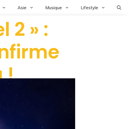
Asie
Musique
Lifestyle
 2 » :
nfirme
 !