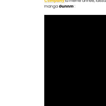
Company
la même année, laissan
manga
Gunnm
: