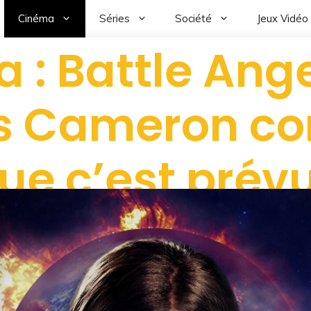
Cinéma
Séries
Société
Jeux Vidéo
ta : Battle Angel
 Cameron co
ue c’est prévu