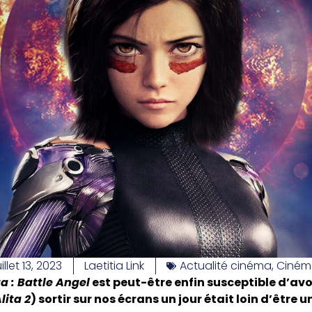
uillet 13, 2023
Laetitia Link
Actualité cinéma
,
Ciném
ta : Battle Angel
est peut-être enfin susceptible d’avoi
lita 2
) sortir sur nos écrans un jour était loin d’être 