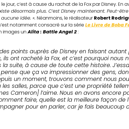
u le jour, c’est à cause du rachat de la Fox par Disney. En a
n’existe désormais plus. C’est Disney maintenant. Peut-êt
i aucune idée. ».
Néanmoins, le réalisateur
Robert Rodri
l s’est notamment consacré sur la série
Le Livre de Boba Fe
en images un
Alita : Battle Angel 2
:
des points auprès de Disney en faisant autant p
, ils ont racheté la Fox, et c’est pourquoi nous
 la suite, à cause de toute cette histoire. J’essa
 pense que ça va impressionner des gens, donc 
 là depuis un moment, trouvons comment nous pouv
 les salles, parce que c’est une propriété telle
[James Cameron] l’aime. Nous en avons encore 
mment faire, quelle est la meilleure façon de 
ompagner pour en parler, car je fais beaucoup 