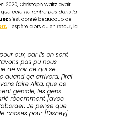
vril 2020, Christoph Waltz avait
re que cela ne rentre pas dans la
guez
s’est donné beaucoup de
tt.
Il espère alors qu’en retour, la
our eux, car ils en sont
 n’avons pas pu nous
ie de voir ce qui se
quand ça arrivera, j’irai
ons faire Alita, que ce
ment géniale, les gens
parlé récemment [avec
l’aborder. Je pense que
de choses pour [Disney]