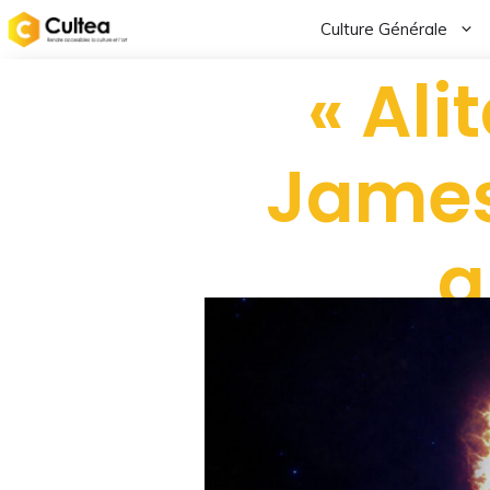
Culture Générale
« Ali
James
q