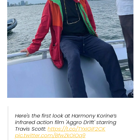
Here's the first look at Harmony Korine’s
infrared action film 'Aggro Dr1ft' starring
Travis Scott:
https://t.co/TYxIGiF2CK
pic.twitter.com/BfwZkOiOq9