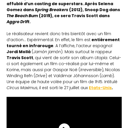
affublé d’un casting de superstars. Après Selena
Gomez dans
Spring Breakers
(2012), Snoop Dog dans
The Beach Bum
(2019), ce sera Travis Scott dans
Aggro Dr1ft
.
Le réalisateur revient donc très bientôt avec un film
d’action… Expérimental. En effet, le film est
entièrement
tourné en infrarouge
. A l’affiche, l’acteur espagnol
Jordi Mollà
(
Jamón jamón
). Mais surtout le rappeur
Travis Scott
, qui vient de sortir son album
Utopia
. Celui-
ci sort également un film co-réalisé par lui-même et
Korine, mais aussi par Gaspar Noé (
Irreversible
), Nicolas
Winding Refn (
Drive
) et Valdimar Jóhannsson (
Lamb
).
Une équipe de haute volée pour un film de 1h15. Intitulé
Circus Maximus
, il est sorti le 27 juillet aux
Etats-Unis
.