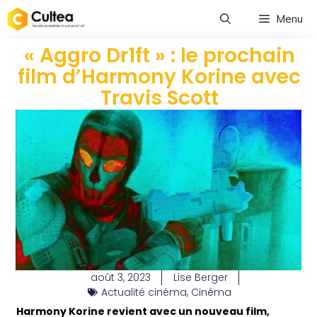
Menu
« Aggro Dr1ft » : le prochain
film d’Harmony Korine avec
Travis Scott
août 3, 2023
Lise Berger
Actualité cinéma
,
Cinéma
Harmony Korine revient avec un nouveau film,