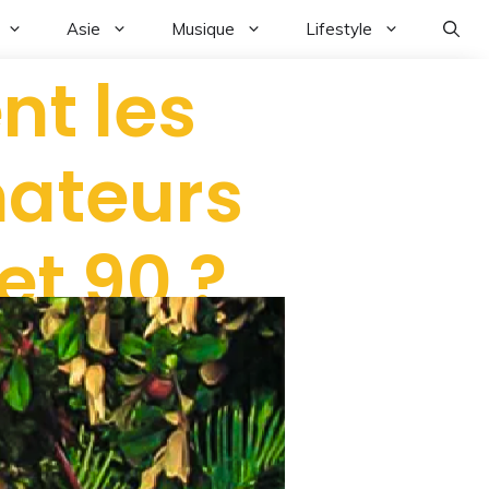
Asie
Musique
Lifestyle
nt les
nateurs
et 90 ?