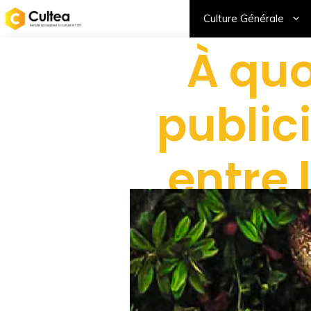
Culture Générale
À quo
public
entre 