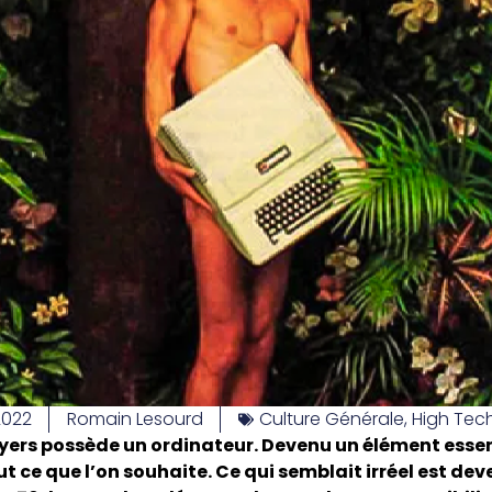
 2022
Romain Lesourd
Culture Générale
,
High Tec
yers possède un ordinateur. Devenu un élément essenti
ut ce que l’on souhaite. Ce qui semblait irréel est dev