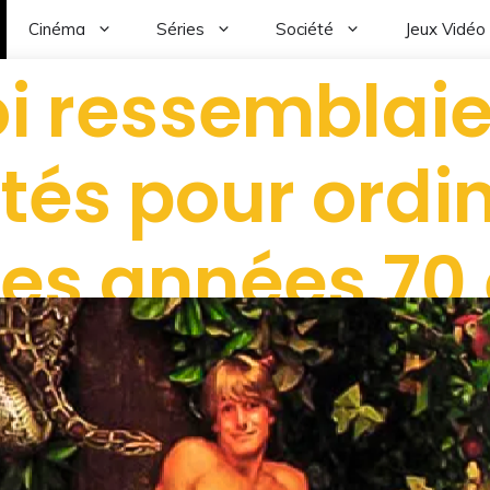
Cinéma
Séries
Société
Jeux Vidéo
i ressemblaie
ités pour ordi
les années 70 