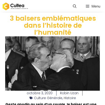
Menu
3 baisers emblématiques
dans l’histoire de
l’humanité
octobre 3, 2020
Robin Uzan
Culture Générale
,
Histoire
Geste anodin au sein d’un couple, le baiser est une