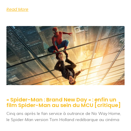
Read More
« Spider-Man : Brand New Day » : enfin un
film Spider-Man au sein du MCU [critique]
Cinq ans après le fan service à outrance de No Way Home,
le Spider-Man version Tom Holland redébarque au cinéma