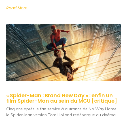
Read More
« Spider-Man : Brand New Day » : enfin un
film Spider-Man au sein du MCU [critique]
Cinq ans après le fan service à outrance de No Way Home,
le Spider-Man version Tom Holland redébarque au cinéma