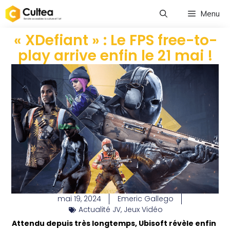
Menu
« XDefiant » : Le FPS free-to-
play arrive enfin le 21 mai !
mai 19, 2024
Emeric Gallego
Actualité JV
,
Jeux Vidéo
Attendu depuis très longtemps, Ubisoft révèle enfin