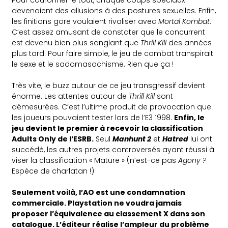
devenaient des allusions à des postures sexuelles. Enfin,
les finitions gore voulaient rivaliser avec
Mortal Kombat
.
C’est assez amusant de constater que le concurrent
est devenu bien plus sanglant que
Thrill Kill
des années
plus tard. Pour faire simple, le jeu de combat transpirait
le sexe et le sadomasochisme. Rien que ça !
Très vite, le buzz autour de ce jeu transgressif devient
énorme. Les attentes autour de
Thrill Kill
sont
démesurées. C’est l’ultime produit de provocation que
les joueurs pouvaient tester lors de l’E3 1998.
Enfin, le
jeu devient le premier à recevoir la classification
Adults Only de l’ESRB.
Seul
Manhunt 2
et
Hatred
lui ont
succédé, les autres projets controversés ayant réussi à
viser la classification « Mature » (n’est-ce pas
Agony ?
Espèce de charlatan !)
Seulement voilà, l’AO est une condamnation
commerciale. Playstation ne voudra jamais
proposer l’équivalence au classement X dans son
catalogue. L’éditeur réalise l’ampleur du problème