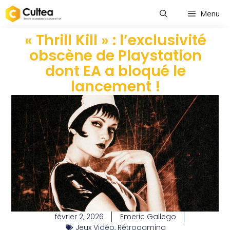
Menu
« Thrill Kill » : l’exclusivité
obscène de Playstation
dont EA a bloqué le
lancement !
février 2, 2026
Emeric Gallego
Jeux Vidéo
,
Rétrogaming