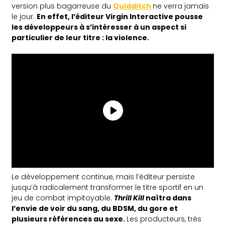
version plus bagarreuse du
Quidditch
ne verra jamais
le jour.
En effet, l’éditeur Virgin Interactive pousse
les développeurs à s’intéresser à un aspect si
particulier de leur titre : la violence.
Le développement continue, mais l’éditeur persiste
jusqu’à radicalement transformer le titre sportif en un
jeu de combat impitoyable.
Thrill Kill
naîtra dans
l’envie de voir du sang, du BDSM, du gore et
plusieurs références au sexe.
Les producteurs, très