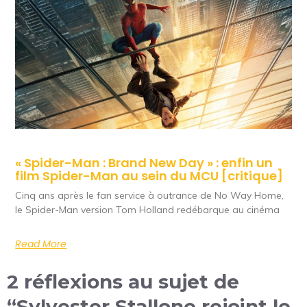
« Spider-Man : Brand New Day » : enfin un
film Spider-Man au sein du MCU [critique]
Cinq ans après le fan service à outrance de No Way Home,
le Spider-Man version Tom Holland redébarque au cinéma
Read More
2 réflexions au sujet de
“Sylvester Stallone rejoint le