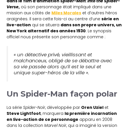
dans le film d’animation
Spider-Man: Into the Spider-
Verse
,
où son personnage était impliqué dans une
mission aux côtés de
Miles Morales
et d’autres héros
araignées. Il sera cette fois-ci au centre d’une
série en
live-action
qui se situera
dans son propre univers, un
New York alternatif des années 1930
. Le synopsis
officiel nous présente son personnage comme :
« un détective privé, vieillissant et
malchanceux, obligé de se débattre avec
sa vie passée alors qu’il est le seul et
unique super-héros de la ville ».
Un Spider-Man façon polar
La série
Spider-Noir
, développée par
Oren Uziel
et
Steve Lightfoot
, marquera
la première incarnation
en live-action de ce personnage
apparu en 2008
dans la collection
Marvel Noir
, qui a imaginé la version