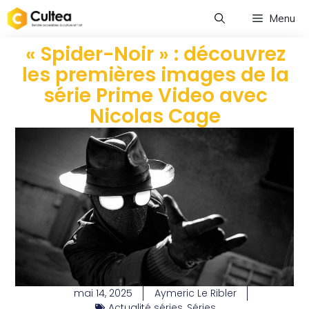
Menu
« Spider-Noir » : découvrez
les premières images de la
série Prime Video avec
Nicolas Cage
mai 14, 2025
Aymeric Le Ribler
Actualité séries
,
Séries