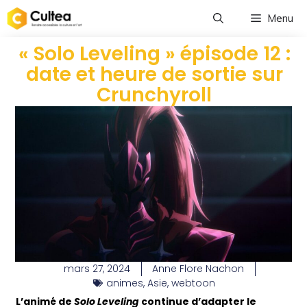
Menu
« Solo Leveling » épisode 12 :
date et heure de sortie sur
Crunchyroll
mars 27, 2024
Anne Flore Nachon
animes
,
Asie
,
webtoon
L’animé de
Solo Leveling
continue d’adapter le