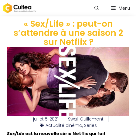
Menu
« Sex/Life » : peut-on
s’attendre à une saison 2
sur Netflix ?
juillet 5, 2021
Swali Guillemant
Actualité cinéma
,
Séries
Sex/Life
est la nouvelle série Netflix qui fait