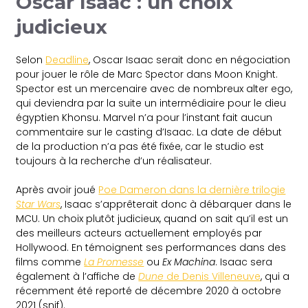
Oscar Isaac : un choix
judicieux
Selon
Deadline
, Oscar Isaac serait donc en négociation
pour jouer le rôle de Marc Spector dans Moon Knight.
Spector est un mercenaire avec de nombreux alter ego,
qui deviendra par la suite un intermédiaire pour le dieu
égyptien Khonsu. Marvel n’a pour l’instant fait aucun
commentaire sur le casting d’Isaac. La date de début
de la production n’a pas été fixée, car le studio est
toujours à la recherche d’un réalisateur.
Après avoir joué
Poe Dameron dans la dernière trilogie
Star Wars
, Isaac s’apprêterait donc à débarquer dans le
MCU. Un choix plutôt judicieux, quand on sait qu’il est un
des meilleurs acteurs actuellement employés par
Hollywood. En témoignent ses performances dans des
films comme
La Promesse
ou
Ex Machina
. Isaac sera
également à l’affiche de
Dune
de Denis Villeneuve
, qui a
récemment été reporté de décembre 2020 à octobre
2021 (snif).