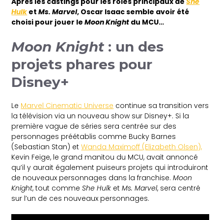
Après les castings pour les rôles principaux de
She
Hulk
et
Ms. Marvel
, Oscar Isaac semble avoir été
choisi pour jouer le
Moon Knight
du MCU…
Moon Knight
: un des
projets phares pour
Disney+
Le
Marvel Cinematic Universe
continue sa transition vers
la télévision via un nouveau show sur Disney+. Si la
première vague de séries sera centrée sur des
personnages préétablis comme Bucky Barnes
(Sebastian Stan) et
Wanda Maximoff (Elizabeth Olsen),
Kevin Feige, le grand manitou du MCU, avait annoncé
qu’il y aurait également puiseurs projets qui introduiront
de nouveaux personnages dans la franchise.
Moon
Knight
, tout comme
She Hulk
et
Ms. Marvel
, sera centré
sur l’un de ces nouveaux personnages.