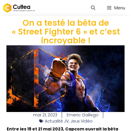
Menu
On a testé la bêta de
« Street Fighter 6 » et c’est
incroyable !
mai 21, 2023
Emeric Gallego
Actualité JV
,
Jeux Vidéo
Entre les 19 et 21 mai 2023, Capcom ouvrait la bêta