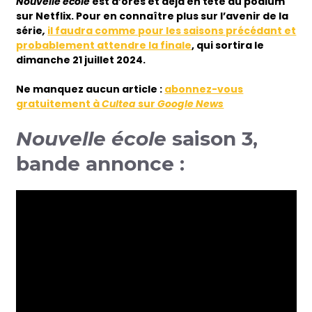
Nouvelle école
est d’ores et déjà en tête du podium
sur Netflix. Pour en connaître plus sur l’avenir de la
série
,
il faudra comme pour les saisons précédant et
probablement attendre la finale
, qui sortira le
dimanche 21 juillet 2024.
Ne manquez aucun article :
abonnez-vous
gratuitement à
Cultea
sur
Google News
Nouvelle école
saison 3,
bande annonce :