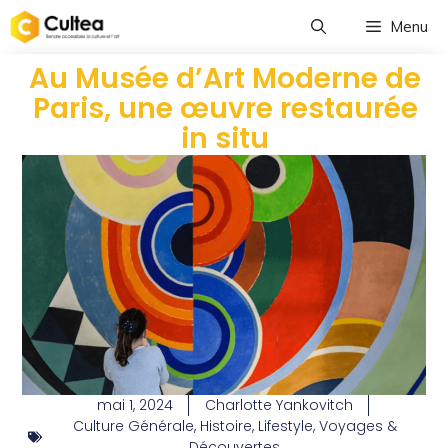
Menu
Au Musée d’Art Moderne de
Paris, une œuvre restaurée
in situ
mai 1, 2024
Charlotte Yankovitch
Culture Générale
,
Histoire
,
Lifestyle
,
Voyages &
Découvertes