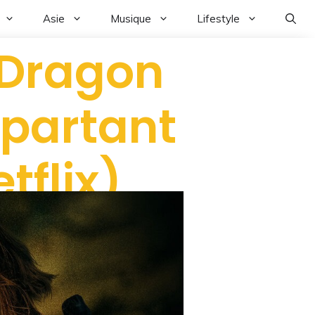
Asie
Musique
Lifestyle
e Dragon
t partant
tflix)