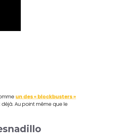
comme
un des « blockbusters »
et déjà. Au point même que le
esnadillo