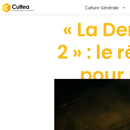
Culture Générale
« La De
2 » : le
pour 