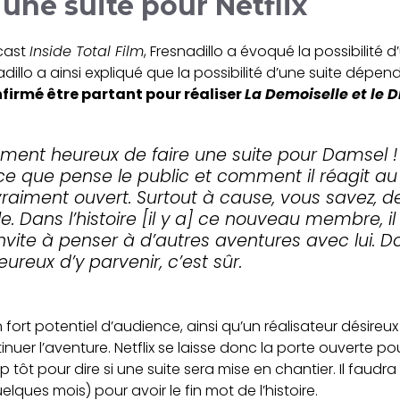
 une suite pour Netflix
dcast
Inside Total Film
, Fresnadillo a évoqué la possibilité 
dillo a ainsi expliqué que la possibilité d’une suite dépen
firmé être partant pour réaliser
La Demoiselle et le 
llement heureux de faire une suite pour Damsel 
ce que pense le public et comment il réagit au f
vraiment ouvert. Surtout à cause, vous savez, de
le. Dans l’histoire [il y a] ce nouveau membre, i
invite à penser à d’autres aventures avec lui. D
heureux d’y parvenir, c’est sûr.
fort potentiel d’audience, ainsi qu’un réalisateur désireux d’
tinuer l’aventure. Netflix se laisse donc la porte ouverte po
 tôt pour dire si une suite sera mise en chantier. Il fau
lques mois) pour avoir le fin mot de l’histoire.