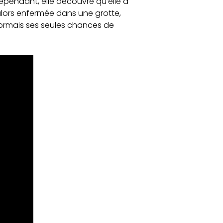
ependant, elle découvre qu’elle a
 alors enfermée dans une grotte,
sormais ses seules chances de