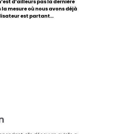
n’est d’ailleurs pas la dernière
s la mesure où nous avons déjà
alisateur est partant…
wn