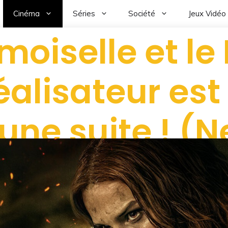
Cinéma
Séries
Société
Jeux Vidéo
moiselle et l
 réalisateur es
une suite ! (Ne