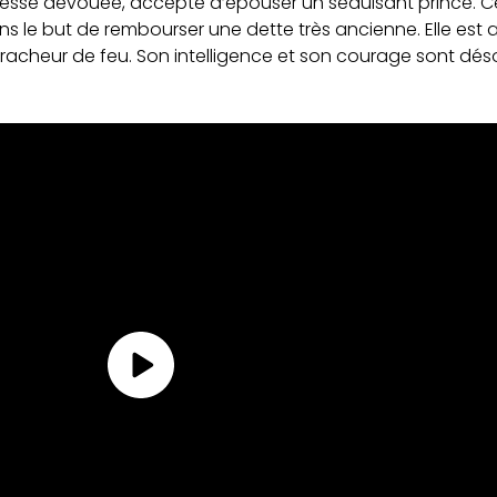
cesse dévouée, accepte d’épouser un séduisant prince. C
dans le but de rembourser une dette très ancienne. Elle est
 cracheur de feu. Son intelligence et son courage sont dé