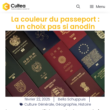
Menu
La couleur du passeport :
un choix pas si anodin
février 22, 2025
Bella Schuppuis
Culture Générale
,
Géographie
,
Histoire