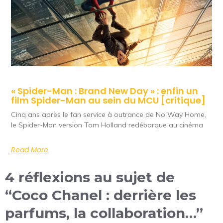
« Spider-Man : Brand New Day » : enfin un
film Spider-Man au sein du MCU [critique]
Cinq ans après le fan service à outrance de No Way Home,
le Spider-Man version Tom Holland redébarque au cinéma
Read More
4 réflexions au sujet de
“Coco Chanel : derrière les
parfums, la collaboration…”