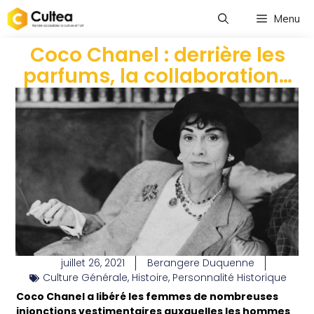
Menu
Coco Chanel : derrière les
parfums, la collaboration…
juillet 26, 2021
Berangere Duquenne
Culture Générale
,
Histoire
,
Personnalité Historique
Coco Chanel a libéré les femmes de nombreuses
injonctions vestimentaires auxquelles les hommes