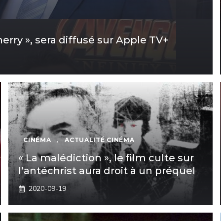
erry », sera diffusé sur Apple TV+
CINÉMA
,
ACTUALITÉ CINÉMA
« La malédiction », le film culte sur
l’antéchrist aura droit à un préquel
2020-09-19