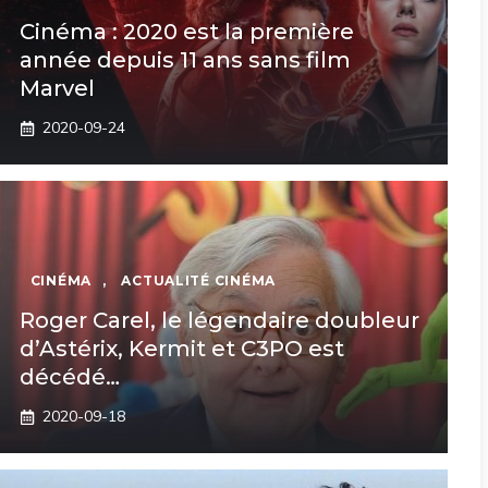
Cinéma : 2020 est la première
année depuis 11 ans sans film
Marvel
2020-09-24
CINÉMA
,
ACTUALITÉ CINÉMA
Roger Carel, le légendaire doubleur
d’Astérix, Kermit et C3PO est
décédé…
2020-09-18