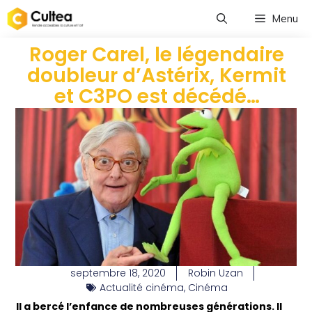
Menu
Roger Carel, le légendaire
doubleur d’Astérix, Kermit
et C3PO est décédé…
septembre 18, 2020
Robin Uzan
Actualité cinéma
,
Cinéma
Il a bercé l’enfance de nombreuses générations. Il