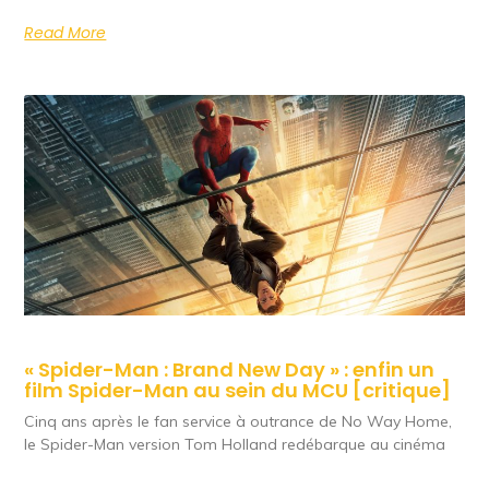
Read More
« Spider-Man : Brand New Day » : enfin un
film Spider-Man au sein du MCU [critique]
Cinq ans après le fan service à outrance de No Way Home,
le Spider-Man version Tom Holland redébarque au cinéma