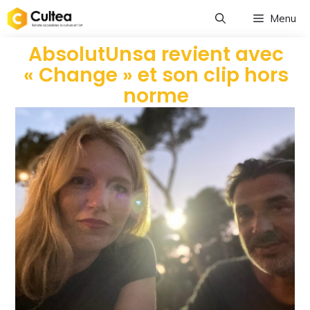
Menu
AbsolutUnsa revient avec
« Change » et son clip hors
norme