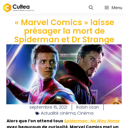
Menu
« Marvel Comics » laisse
présager la mort de
Spiderman et Dr Strange
septembre 15, 2021
Robin Uzan
Actualité cinéma
,
Cinéma
Alors que l’on attend tous
Spiderman : No Way Home
avec beaucoup de curiosité, Marvel Comics met un