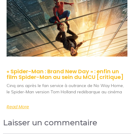
« Spider-Man : Brand New Day » : enfin un
film Spider-Man au sein du MCU [critique]
Cinq ans après le fan service à outrance de No Way Home,
le Spider-Man version Tom Holland redébarque au cinéma
Read More
Laisser un commentaire