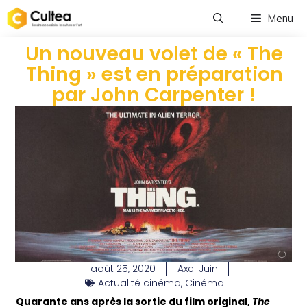
Menu
Un nouveau volet de « The
Thing » est en préparation
par John Carpenter !
août 25, 2020
Axel Juin
Actualité cinéma
,
Cinéma
Quarante ans après la sortie du film original,
The