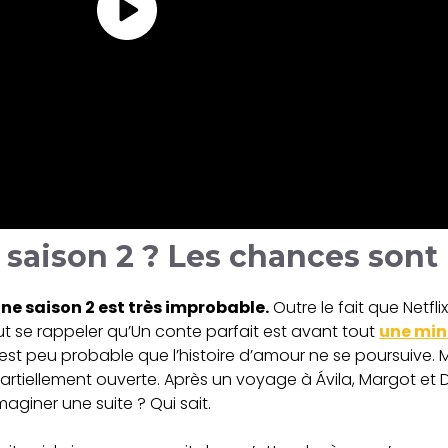
saison 2 ? Les chances son
une saison 2 est très improbable.
Outre le fait que Netfl
aut se rappeler qu’Un conte parfait est avant tout
une min
 est peu probable que l’histoire d’amour ne se poursuive. 
artiellement ouverte. Après un voyage à Ávila, Margot et 
maginer une suite ? Qui sait.