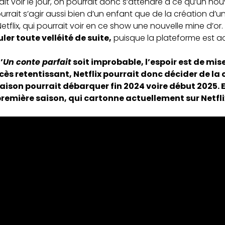
it voir le jour, on pourrait donc s’attendre à ce qu’un no
urrait s’agir aussi bien d’un enfant que de la création d’u
lix, qui pourrait voir en ce show une nouvelle mine d’or. 
er toute velléité de suite,
puisque la plateforme est a
’
Un conte parfait
soit improbable, l’espoir est de mise 
ès retentissant, Netflix pourrait donc décider de la 
ison pourrait débarquer fin 2024 voire début 2025. 
première saison, qui cartonne actuellement sur Netfli