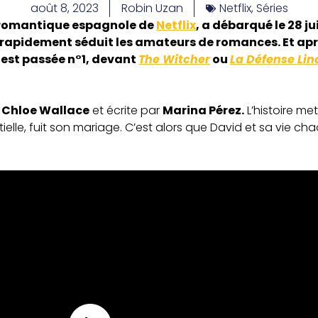
août 8, 2023
Robin Uzan
Netflix
,
Séries
e romantique espagnole de
Netflix
, a débarqué le 28 ju
a rapidement séduit les amateurs de romances. Et aprè
e est passée n°1, devant
The Witcher
ou
La Défense Lin
r
Chloe Wallace
et écrite par
Marina Pérez.
L’histoire me
tielle, fuit son mariage. C’est alors que David et sa vie ch