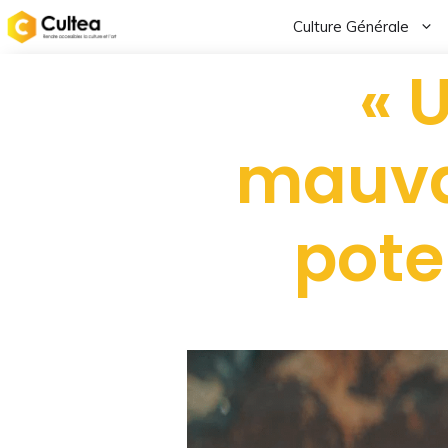
Culture Générale
« 
mauvai
pote