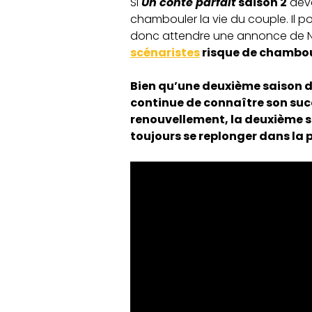
Si
Un conte parfait
saison 2
deva
chambouler la vie du couple. Il po
donc attendre une annonce de Netf
scénaristes
risque de chamboul
Bien qu’une deuxième saison d
continue de connaître son succ
renouvellement, la deuxième sa
toujours se replonger dans la 