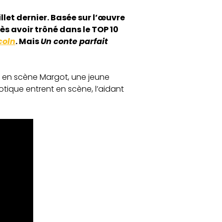
illet dernier. Basée sur l’œuvre
s avoir trôné dans le TOP 10
coln
. Mais
Un conte parfait
t en scène Margot, une jeune
aotique entrent en scène, l’aidant