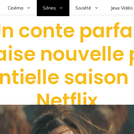
Cinéma
Séries
Société
Jeux Vidéo
Un conte parfai
se nouvelle 
ntielle saison 
Netflix