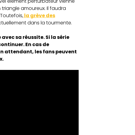
uvel élément perturbateur vienne
n triangle amoureux. Il faudra
Toutefois,
la grève des
ctuellement dans la tourmente.
avec sa réussite. Si la série
continuer. En cas de
En attendant, les fans peuvent
x.