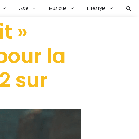
Asie
Musique
Lifestyle
t »
pour la
2 sur