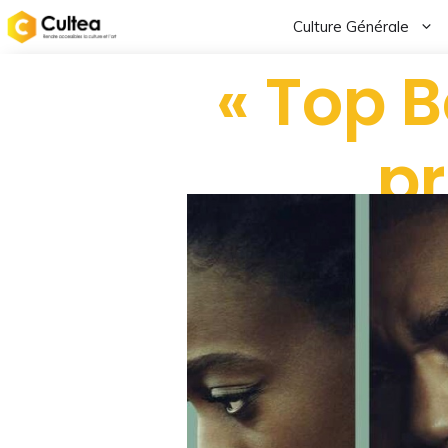
Culture Générale
« Top B
pr