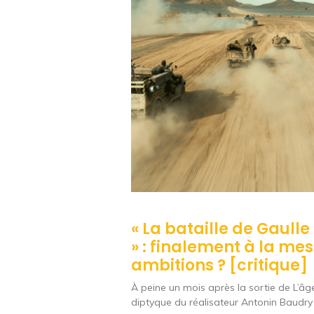
« La bataille de Gaulle
» : finalement à la me
ambitions ? [critique]
À peine un mois après la sortie de L’âge
diptyque du réalisateur Antonin Baudry