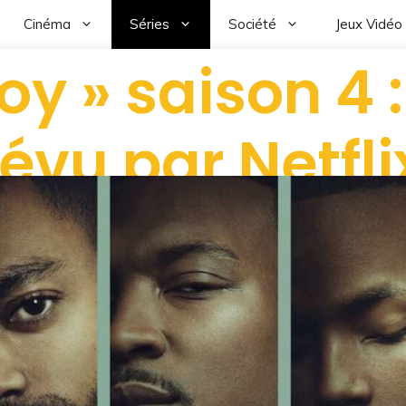
Cinéma
Séries
Société
Jeux Vidéo
oy » saison 4 
évu par Netfli