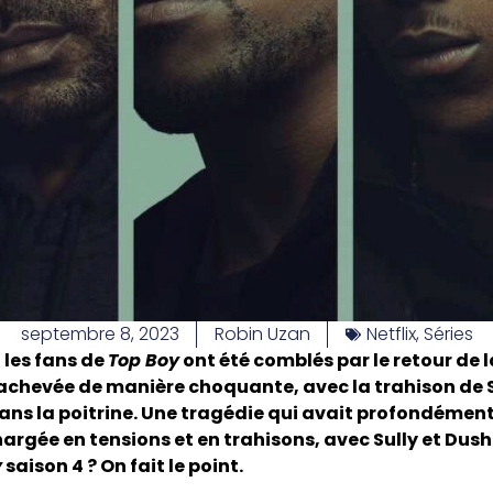
septembre 8, 2023
Robin Uzan
Netflix
,
Séries
 les fans de
Top Boy
ont été comblés par le retour de l
 achevée de manière choquante, avec la trahison de S
ns la poitrine. Une tragédie qui avait profondément
argée en tensions et en trahisons, avec Sully et Dush
y
saison 4 ? On fait le point.