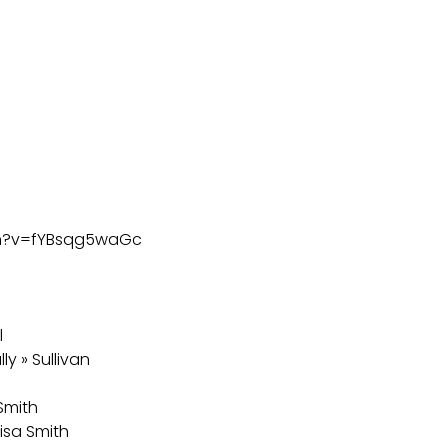
ch?v=fYBsqg5waGc
l
ly » Sullivan
Smith
isa Smith