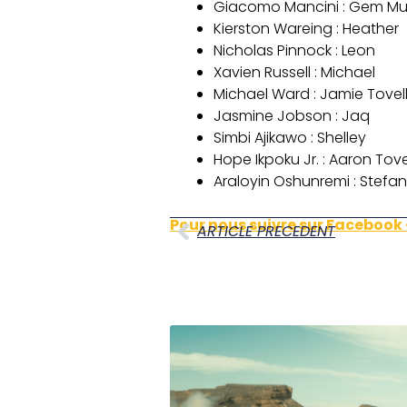
Giacomo Mancini : Gem M
Kierston Wareing : Heather
Nicholas Pinnock : Leon
Xavien Russell : Michael
Michael Ward : Jamie Tovel
Jasmine Jobson : Jaq
Simbi Ajikawo : Shelley
Hope Ikpoku Jr. : Aaron Tove
Araloyin Oshunremi : Stefan
Pour nous suivre sur Facebook
ARTICLE PRECEDENT