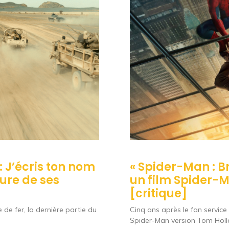
 : J’écris ton nom
« Spider-Man : B
sure de ses
un film Spider-
[critique]
 de fer, la dernière partie du
Cinq ans après le fan servic
Spider-Man version Tom Hol