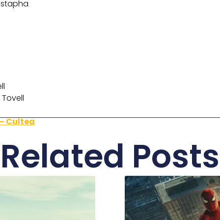
ustapha
l
ll
 Tovell
 – Cultea
Related Posts