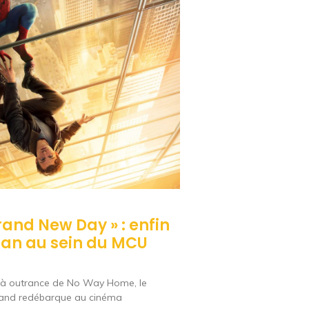
rand New Day » : enfin
Man au sein du MCU
e à outrance de No Way Home, le
land redébarque au cinéma