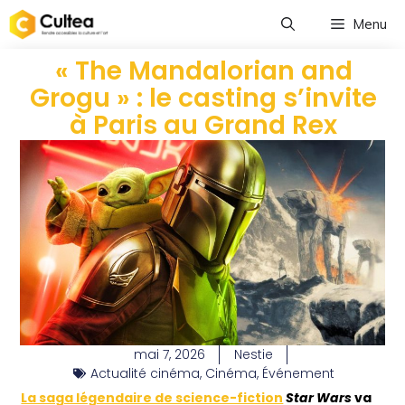
Menu
« The Mandalorian and
Grogu » : le casting s’invite
à Paris au Grand Rex
mai 7, 2026
Nestie
Actualité cinéma
,
Cinéma
,
Événement
La saga légendaire de science-fiction
Star Wars
va