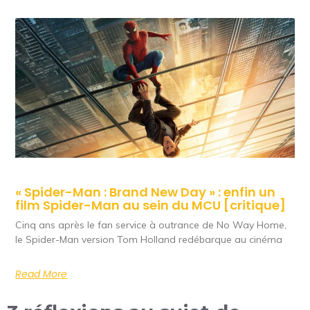
« Spider-Man : Brand New Day » : enfin un
film Spider-Man au sein du MCU [critique]
Cinq ans après le fan service à outrance de No Way Home,
le Spider-Man version Tom Holland redébarque au cinéma
Read More