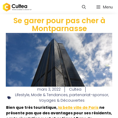
Menu
Se garer pour pas cher à
Montparnasse
mars 3, 2022
Cultea
Lifestyle
,
Mode & Tendances
,
partenariat-sponsor
,
Voyages & Découvertes
Bien que très touristique,
la belle ville de Paris
ne
présente pas que des avantages pour ses résidents,