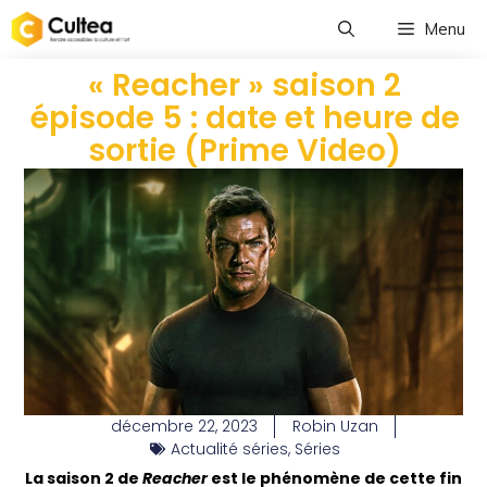
Menu
« Reacher » saison 2
épisode 5 : date et heure de
sortie (Prime Video)
décembre 22, 2023
Robin Uzan
Actualité séries
,
Séries
La saison 2 de
Reacher
est le phénomène de cette fin