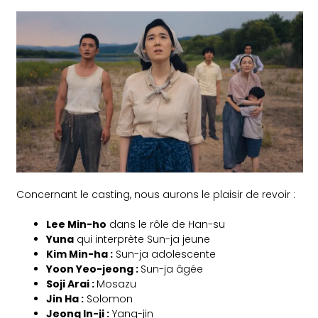
Concernant le casting, nous aurons le plaisir de revoir :
Lee Min-ho
dans le rôle de Han-su
Yuna
qui interprète Sun-ja jeune
Kim Min-ha :
Sun-ja adolescente
Yoon Yeo-jeong :
Sun-ja âgée
Soji Arai :
Mosazu
Jin Ha :
Solomon
Jeong In-ji :
Yang-jin