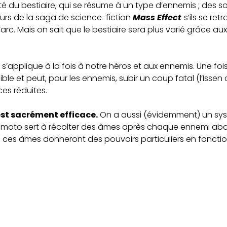
é du bestiaire, qui se résume à un type d’ennemis ; des s
urs de la saga de science-fiction
Mass Effect
s’ils se re
’arc. Mais on sait que le bestiaire sera plus varié grâce 
s’applique à la fois à notre héros et aux ennemis. Une fois
e et peut, pour les ennemis, subir un coup fatal (l’Issen c
es réduites.
est sacrément efficace.
On a aussi (évidemment) un sy
yamoto sert à récolter des âmes après chaque ennemi abat
ces âmes donneront des pouvoirs particuliers en fonction