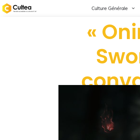
Culture Générale
« On
Swor
conva