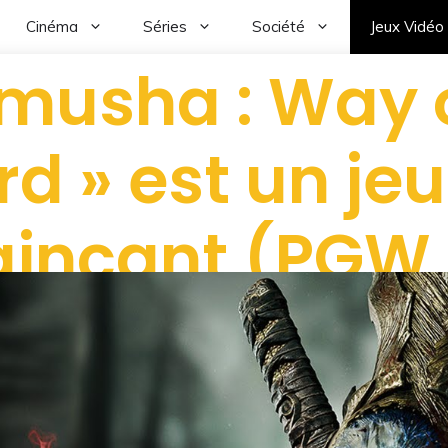
Cinéma
Séries
Société
Jeux Vidéo
imusha : Way o
d » est un jeu
incant (PGW