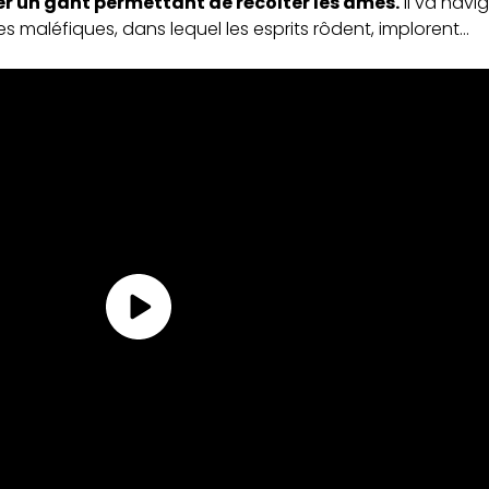
uer un gant permettant de récolter les âmes.
Il va navi
es maléfiques, dans lequel les esprits rôdent, implorent…