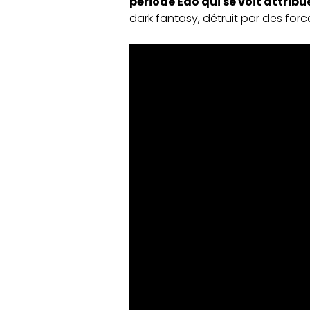
période Edo qui se voit attrib
dark fantasy, détruit par des forc