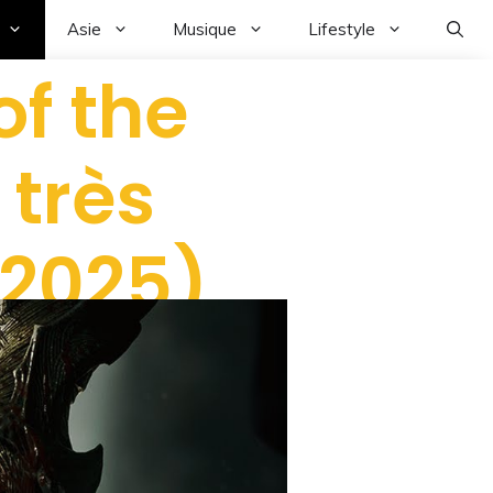
Asie
Musique
Lifestyle
f the
 très
 2025)