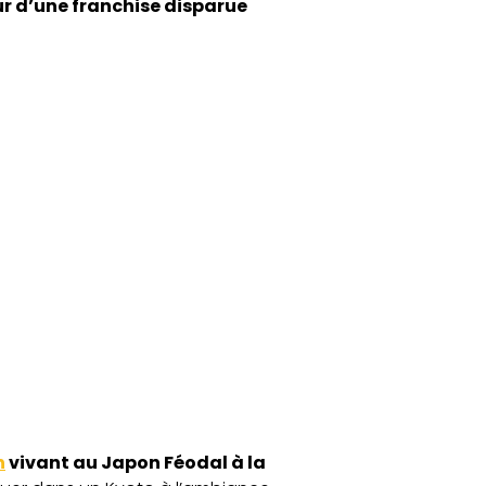
ur d’une franchise disparue
n
vivant au Japon Féodal à la