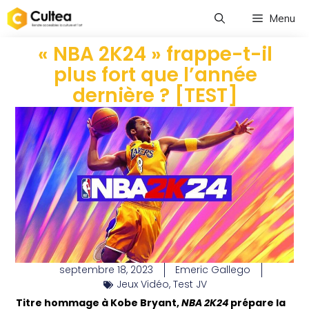
Menu
« NBA 2K24 » frappe-t-il
plus fort que l’année
dernière ? [TEST]
septembre 18, 2023
Emeric Gallego
Jeux Vidéo
,
Test JV
Titre hommage à Kobe Bryant,
NBA 2K24
prépare la