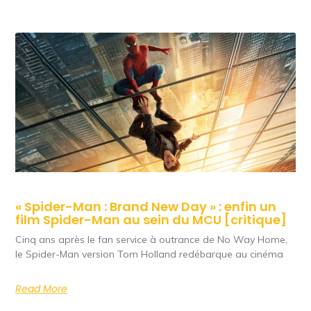
« Spider-Man : Brand New Day » : enfin un
film Spider-Man au sein du MCU [critique]
Cinq ans après le fan service à outrance de No Way Home,
le Spider-Man version Tom Holland redébarque au cinéma
Read More