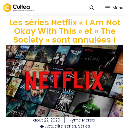
Menu
Les séries Netflix « I Am Not
Okay With This » et « The
Society » sont annulées !
août 22, 2020
Ryme Mersali
Actualité séries
,
Séries