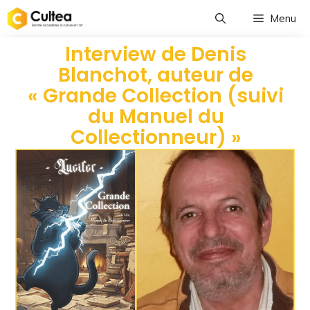
Menu
Interview de Denis
Blanchot, auteur de
« Grande Collection (suivi
du Manuel du
Collectionneur) »