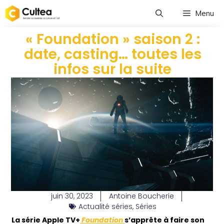
Menu
« Foundation » saison 2 :
date, casting… toutes les
infos sur la suite
juin 30, 2023
Antoine Boucherie
Actualité séries
,
Séries
La série Apple TV+
Foundation
s’apprête à faire son