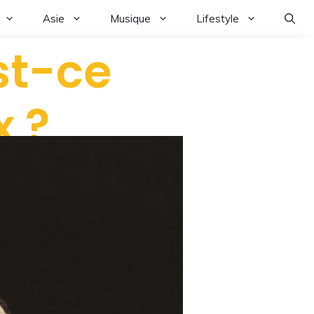
Asie
Musique
Lifestyle
est-ce
x ?