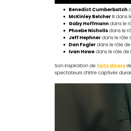
Benedict Cumberbatch
d
McKinley Belcher
III dans 
Gaby Hoffmann
dans le r
Phoebe Nicholls
dans le r
Jeff Hephner
dans le rôle 
Dan Fogler
dans le rôle de
Ivan Howe
dans le rôle de
Son inspiration de
faits divers
de
spectateurs d’être captivés dura