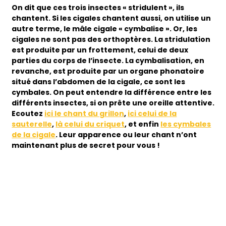
On dit que ces trois insectes « stridulent », ils
chantent. Si les cigales chantent aussi, on utilise un
autre terme, le mâle cigale « cymbalise ». Or, les
cigales ne sont pas des orthoptères. La stridulation
est produite par un frottement, celui de deux
parties du corps de l’insecte. La cymbalisation, en
revanche, est produite par un organe phonatoire
situé dans l’abdomen de la cigale, ce sont les
cymbales. On peut entendre la différence entre les
différents insectes, si on prête une oreille attentive.
Ecoutez
ici le chant du grillon
,
ici celui de la
sauterelle
,
là celui du criquet
, et enfin
les cymbales
de la cigale
. Leur apparence ou leur chant n’ont
maintenant plus de secret pour vous !