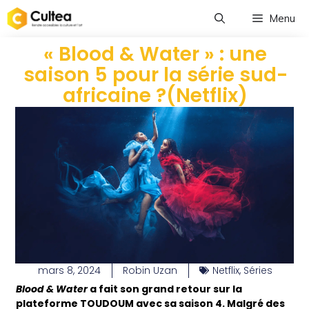
Menu
« Blood & Water » : une
saison 5 pour la série sud-
africaine ?(Netflix)
mars 8, 2024
Robin Uzan
Netflix
,
Séries
Blood & Water
a fait son grand retour sur la
plateforme TOUDOUM avec sa saison 4. Malgré des