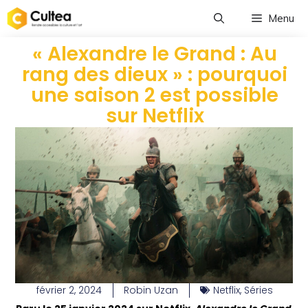
Menu
« Alexandre le Grand : Au
rang des dieux » : pourquoi
une saison 2 est possible
sur Netflix
février 2, 2024
Robin Uzan
Netflix
,
Séries