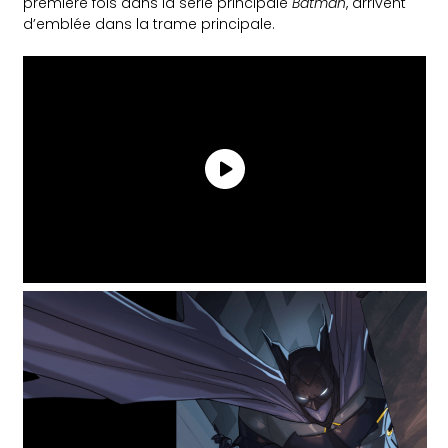
première fois dans la série principale
Batman
, arrivent
d’emblée dans la trame principale.