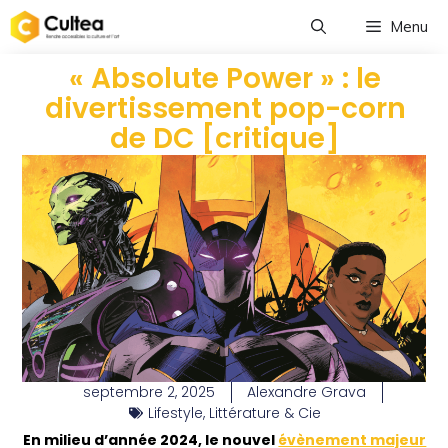
Menu
« Absolute Power » : le
divertissement pop-corn
de DC [critique]
septembre 2, 2025
Alexandre Grava
Lifestyle
,
Littérature & Cie
En milieu d’année 2024, le nouvel
évènement majeur