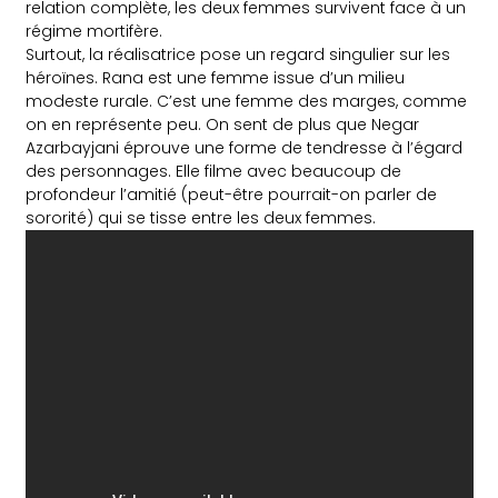
relation complète, les deux femmes survivent face à un
régime mortifère.
Surtout, la réalisatrice pose un regard singulier sur les
héroïnes. Rana est une femme issue d’un milieu
modeste rurale. C’est une femme des marges, comme
on en représente peu. On sent de plus que Negar
Azarbayjani éprouve une forme de tendresse à l’égard
des personnages. Elle filme avec beaucoup de
profondeur l’amitié (peut-être pourrait-on parler de
sororité) qui se tisse entre les deux femmes.