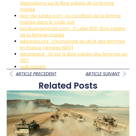
dispositions sur le libre salaire de la femme
mariée
doc-du-juriste.com : la condition de la femme
mariée dans le code civil
laculturegenerale.com : 13 juillet 1907, libre salaire
de la femme mariée
wikipedia.org : chronologie du droit des femmes
en France (années 1900)
retronews.fr : loi sur le libre salaire des femmes en
1907
gallica.bnf.fr
ARTICLE PRECEDENT
ARTICLE SUIVANT
Related Posts