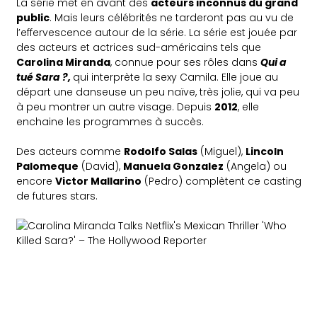
La série met en avant des
acteurs inconnus du grand
public
. Mais leurs célébrités ne tarderont pas au vu de
l’effervescence autour de la série. La série est jouée par
des acteurs et actrices sud-américains tels que
Carolina Miranda
, connue pour ses rôles dans
Qui a
tué Sara ?,
qui interprète la sexy Camila. Elle joue au
départ une danseuse un peu naïve, très jolie, qui va peu
à peu montrer un autre visage. Depuis
2012
, elle
enchaine les programmes à succès.
Des acteurs comme
Rodolfo Salas
(Miguel),
Lincoln
Palomeque
(David),
Manuela Gonzalez
(Angela) ou
encore
Victor Mallarino
(Pedro) complètent ce casting
de futures stars.