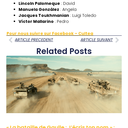
Lincoln Palomeque
: David
Manuela González
: Angela
Jacques Toukhmanian
: Luigi Toledo
Víctor Mallarino
: Pedro
Pour nous suivre sur Facebook – Cultea
ARTICLE PRECEDENT
ARTICLE SUIVANT
Related Posts
« La bataille de Gaulle : J’écris ton nom » :