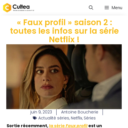
Menu
« Faux profil » saison 2 :
toutes les infos sur la série
Netflix !
juin 9, 2023
Antoine Boucherie
Actualité séries
,
Netflix
,
Séries
Sortie récemment,
la série
Faux profil
est un